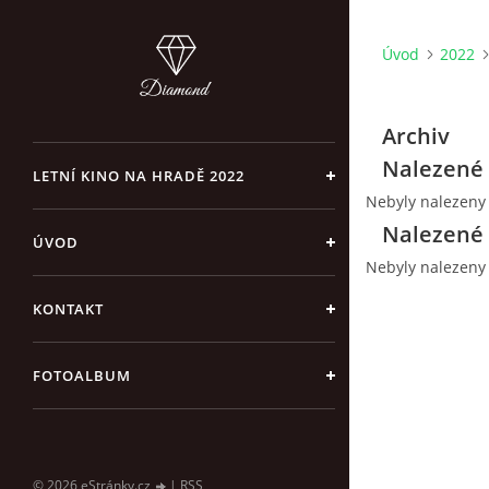
Úvod
2022
Archiv
Nalezené 
LETNÍ KINO NA HRADĚ 2022
Nebyly nalezeny
Nalezené 
ÚVOD
Nebyly nalezeny
KONTAKT
FOTOALBUM
© 2026 eStránky.cz
|
RSS