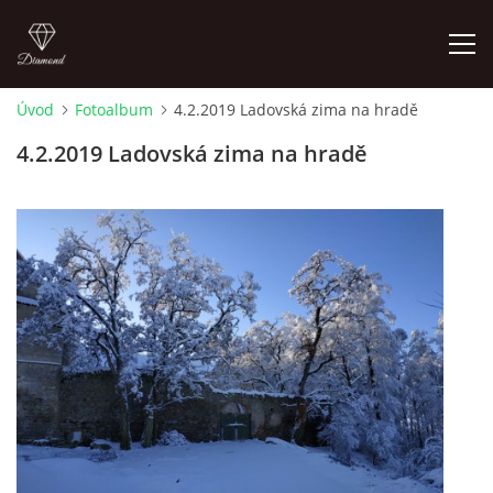
Úvod
Fotoalbum
4.2.2019 Ladovská zima na hradě
LETNÍ KINO NA HRADĚ 2022
4.2.2019 Ladovská zima na hradě
ÚVOD
KONTAKT
FOTOALBUM
© 2026 eStránky.cz
|
RSS