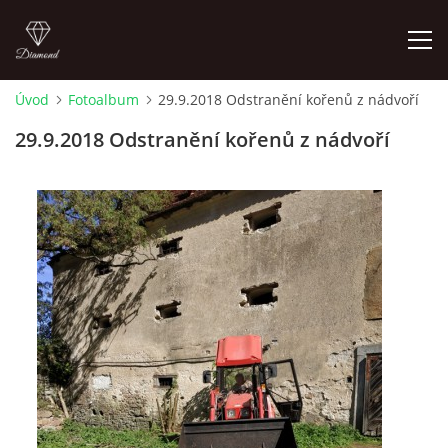
Úvod
Fotoalbum
29.9.2018 Odstranění kořenů z nádvoří
LETNÍ KINO NA HRADĚ 2022
29.9.2018 Odstranění kořenů z nádvoří
ÚVOD
KONTAKT
FOTOALBUM
© 2026 eStránky.cz
|
RSS