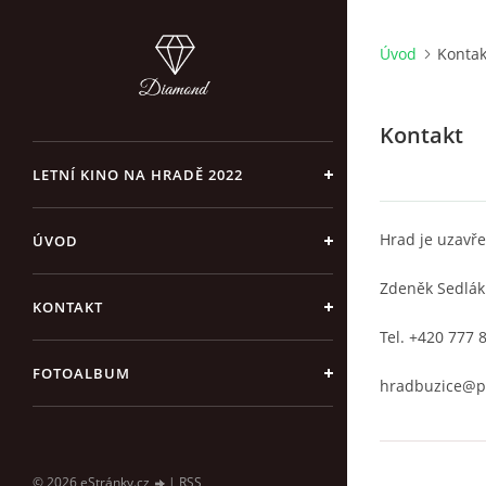
Úvod
Kontak
Kontakt
LETNÍ KINO NA HRADĚ 2022
Hrad je uzavř
ÚVOD
Zdeněk Sedlák
KONTAKT
Tel. +420 777 
FOTOALBUM
hradbuzice@p
© 2026 eStránky.cz
|
RSS