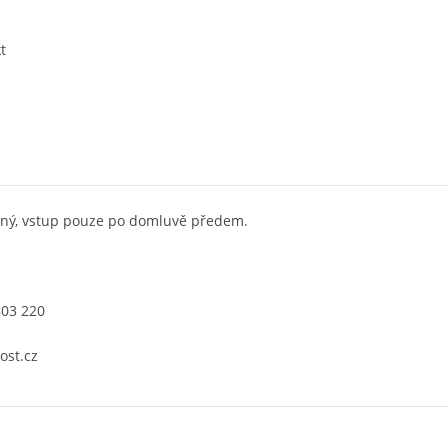
t
ený, vstup pouze po domluvě předem.
803 220
ost.cz