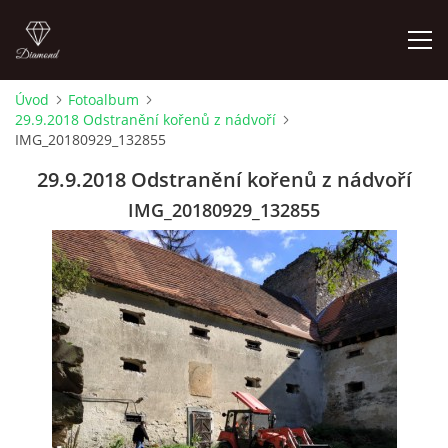
Úvod
Fotoalbum
29.9.2018 Odstranění kořenů z nádvoří
LETNÍ KINO NA HRADĚ 2022
IMG_20180929_132855
29.9.2018 Odstranění kořenů z nádvoří
ÚVOD
IMG_20180929_132855
KONTAKT
FOTOALBUM
© 2026 eStránky.cz
|
RSS