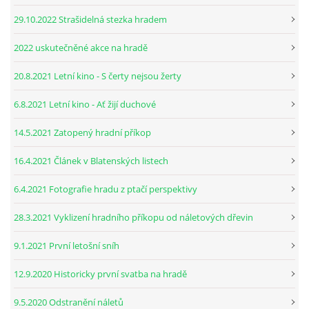
29.10.2022 Strašidelná stezka hradem
2022 uskutečněné akce na hradě
20.8.2021 Letní kino - S čerty nejsou žerty
6.8.2021 Letní kino - Ať žijí duchové
14.5.2021 Zatopený hradní příkop
16.4.2021 Článek v Blatenských listech
6.4.2021 Fotografie hradu z ptačí perspektivy
28.3.2021 Vyklizení hradního příkopu od náletových dřevin
9.1.2021 První letošní sníh
12.9.2020 Historicky první svatba na hradě
9.5.2020 Odstranění náletů