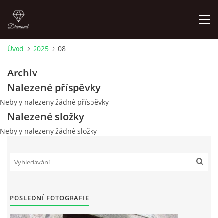
Úvod
2025
08
LETNÍ KINO NA HRADĚ 2022
Archiv
Nalezené příspěvky
ÚVOD
Nebyly nalezeny žádné příspěvky
Nalezené složky
KONTAKT
Nebyly nalezeny žádné složky
FOTOALBUM
© 2026 eStránky.cz
|
RSS
POSLEDNÍ FOTOGRAFIE