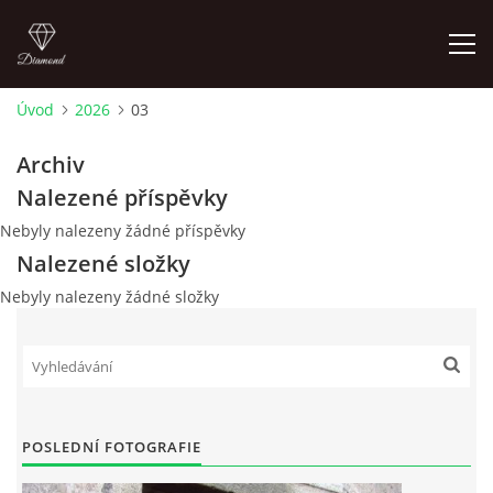
Úvod
2026
03
LETNÍ KINO NA HRADĚ 2022
Archiv
Nalezené příspěvky
ÚVOD
Nebyly nalezeny žádné příspěvky
Nalezené složky
KONTAKT
Nebyly nalezeny žádné složky
FOTOALBUM
© 2026 eStránky.cz
|
RSS
POSLEDNÍ FOTOGRAFIE