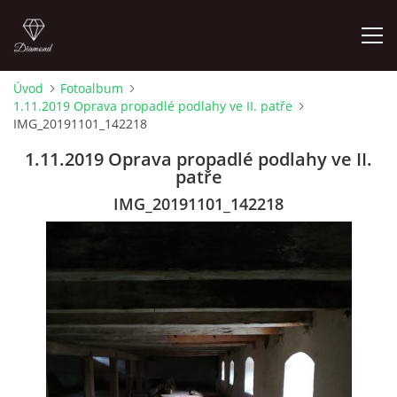
Úvod
Fotoalbum
1.11.2019 Oprava propadlé podlahy ve II. patře
LETNÍ KINO NA HRADĚ 2022
IMG_20191101_142218
1.11.2019 Oprava propadlé podlahy ve II.
ÚVOD
patře
IMG_20191101_142218
KONTAKT
FOTOALBUM
© 2026 eStránky.cz
|
RSS