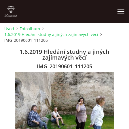
Úvod
Fotoalbum
1.6.2019 Hledání studny a jiných zajímavých věcí
LETNÍ KINO NA HRADĚ 2022
IMG_20190601_111205
1.6.2019 Hledání studny a jiných
ÚVOD
zajímavých věcí
IMG_20190601_111205
KONTAKT
FOTOALBUM
© 2026 eStránky.cz
|
RSS