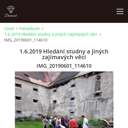
Úvod
Fotoalbum
1.6.2019 Hledání studny a jiných zajímavých věcí
LETNÍ KINO NA HRADĚ 2022
IMG_20190601_114610
1.6.2019 Hledání studny a jiných
ÚVOD
zajímavých věcí
IMG_20190601_114610
KONTAKT
FOTOALBUM
© 2026 eStránky.cz
|
RSS