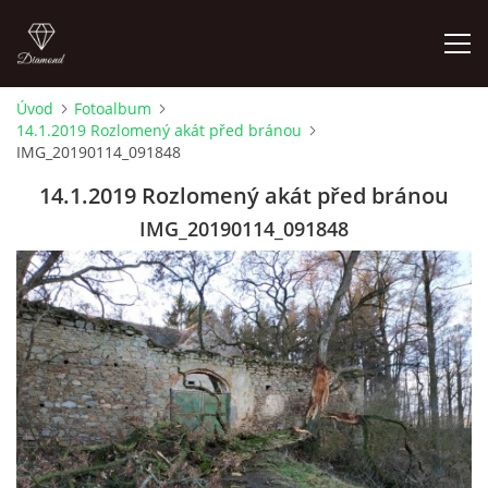
Úvod
Fotoalbum
14.1.2019 Rozlomený akát před bránou
LETNÍ KINO NA HRADĚ 2022
IMG_20190114_091848
14.1.2019 Rozlomený akát před bránou
ÚVOD
IMG_20190114_091848
KONTAKT
FOTOALBUM
© 2026 eStránky.cz
|
RSS