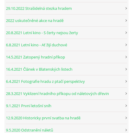
29.10.2022 Strašidelná stezka hradem
2022 uskutečněné akce na hradě
20.8.2021 Letní kino - S čerty nejsou žerty
6.8.2021 Letní kino - Ať žijí duchové
14.5.2021 Zatopený hradní příkop
16.4.2021 Článek v Blatenských listech
6.4.2021 Fotografie hradu z ptačí perspektivy
28.3.2021 Vyklizení hradního příkopu od náletových dřevin
9.1.2021 První letošní sníh
12.9.2020 Historicky první svatba na hradě
9.5.2020 Odstranění náletů