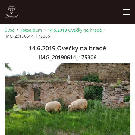
Úvod
Fotoalbum
14.6.2019 Ovečky na hradě
IMG_20190614_175306
LETNÍ KINO NA HRADĚ 2022
14.6.2019 Ovečky na hradě
ÚVOD
IMG_20190614_175306
KONTAKT
FOTOALBUM
© 2026 eStránky.cz
|
RSS