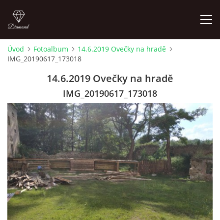
Úvod
Fotoalbum
14.6.2019 Ovečky na hradě
IMG_20190617_173018
LETNÍ KINO NA HRADĚ 2022
14.6.2019 Ovečky na hradě
ÚVOD
IMG_20190617_173018
KONTAKT
FOTOALBUM
© 2026 eStránky.cz
|
RSS