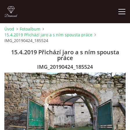
Úvod
Fotoalbum
15.4.2019 Přichází jaro a s ním spousta práce
LETNÍ KINO NA HRADĚ 2022
IMG_20190424_185524
15.4.2019 Přichází jaro a s ním spousta
ÚVOD
práce
IMG_20190424_185524
KONTAKT
FOTOALBUM
© 2026 eStránky.cz
|
RSS