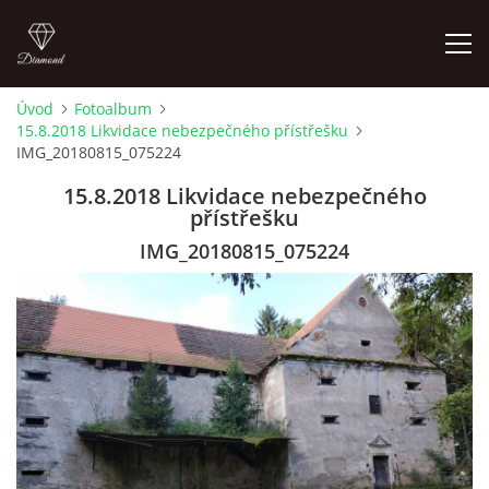
Úvod
Fotoalbum
15.8.2018 Likvidace nebezpečného přístřešku
LETNÍ KINO NA HRADĚ 2022
IMG_20180815_075224
15.8.2018 Likvidace nebezpečného
ÚVOD
přístřešku
IMG_20180815_075224
KONTAKT
FOTOALBUM
© 2026 eStránky.cz
|
RSS