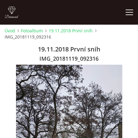
Úvod
Fotoalbum
19.11.2018 První sníh
IMG_20181119_092316
LETNÍ KINO NA HRADĚ 2022
19.11.2018 První sníh
ÚVOD
IMG_20181119_092316
KONTAKT
FOTOALBUM
© 2026 eStránky.cz
|
RSS