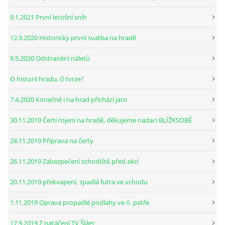
9.1.2021 První letošní sníh
12.9.2020 Historicky první svatba na hradě
9.5.2020 Odstranění náletů
O historii hradu, či tvrze?
7.4.2020 Konečně i na hrad přichází jaro
30.11.2019 Čertí rojení na hradě, děkujeme nadaci BLÍŽKSOBĚ
28.11.2019 Příprava na čerty
26.11.2019 Zabezpečení schodiště před akcí
20.11.2019 překvapení, spadlá futra ve vchodu
1.11.2019 Oprava propadlé podlahy ve II. patře
17.9.2019 Z natáčení TV Šlágr