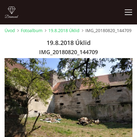
Úvod
Fotoalbum
19.8.2018 Úklid
IMG_20180820_144709
LETNÍ KINO NA HRADĚ 2022
19.8.2018 Úklid
IMG_20180820_144709
ÚVOD
KONTAKT
FOTOALBUM
© 2026 eStránky.cz
|
RSS