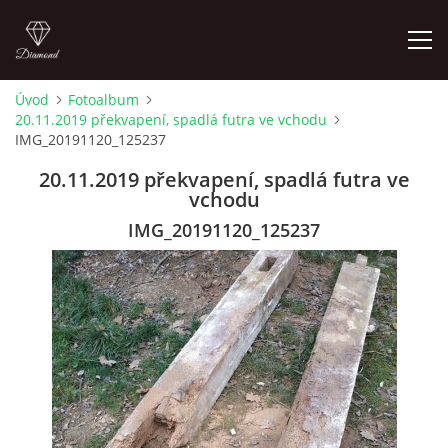
Úvod
Fotoalbum
20.11.2019 překvapení, spadlá futra ve vchodu
LETNÍ KINO NA HRADĚ 2022
IMG_20191120_125237
20.11.2019 překvapení, spadlá futra ve
ÚVOD
vchodu
IMG_20191120_125237
KONTAKT
FOTOALBUM
© 2026 eStránky.cz
|
RSS