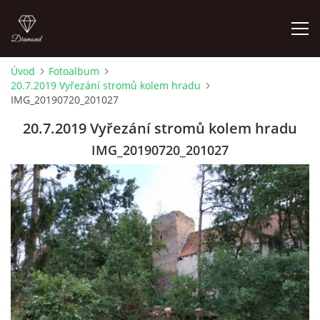
Úvod
Fotoalbum
20.7.2019 Vyřezání stromů kolem hradu
LETNÍ KINO NA HRADĚ 2022
IMG_20190720_201027
20.7.2019 Vyřezání stromů kolem hradu
ÚVOD
IMG_20190720_201027
KONTAKT
FOTOALBUM
© 2026 eStránky.cz
|
RSS