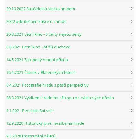
29.10.2022 Strašidelná stezka hradem
2022 uskutečněné akce na hradě
20.8.2021 Letní kino - S čerty nejsou žerty
6.8.2021 Letní kino - Ať žijí duchové
14.5.2021 Zatopený hradní příkop
16.4.2021 Článek v Blatenských listech
6.4.2021 Fotografie hradu z ptačí perspektivy
28.3.2021 Vyklizení hradního příkopu od náletových dřevin
9.1.2021 První letošní sníh
12.9.2020 Historicky první svatba na hradě
9.5.2020 Odstranění náletů