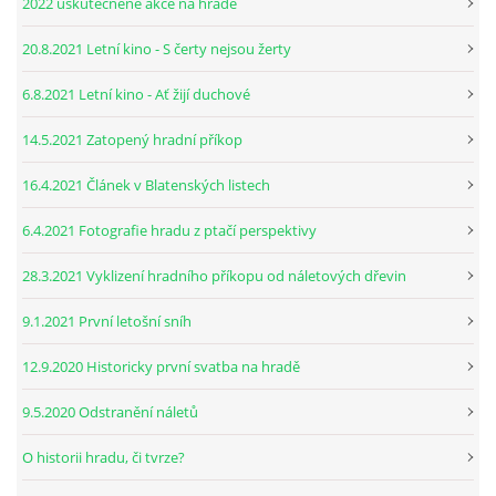
2022 uskutečněné akce na hradě
20.8.2021 Letní kino - S čerty nejsou žerty
6.8.2021 Letní kino - Ať žijí duchové
14.5.2021 Zatopený hradní příkop
16.4.2021 Článek v Blatenských listech
6.4.2021 Fotografie hradu z ptačí perspektivy
28.3.2021 Vyklizení hradního příkopu od náletových dřevin
9.1.2021 První letošní sníh
12.9.2020 Historicky první svatba na hradě
9.5.2020 Odstranění náletů
O historii hradu, či tvrze?