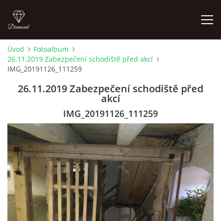
Úvod
Fotoalbum
26.11.2019 Zabezpečení schodiště před akcí
LETNÍ KINO NA HRADĚ 2022
IMG_20191126_111259
26.11.2019 Zabezpečení schodiště před
ÚVOD
akcí
IMG_20191126_111259
KONTAKT
FOTOALBUM
© 2026 eStránky.cz
|
RSS