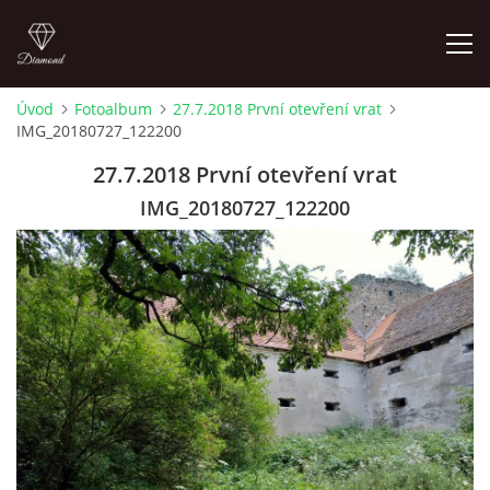
Úvod
Fotoalbum
27.7.2018 První otevření vrat
IMG_20180727_122200
LETNÍ KINO NA HRADĚ 2022
27.7.2018 První otevření vrat
ÚVOD
IMG_20180727_122200
KONTAKT
FOTOALBUM
© 2026 eStránky.cz
|
RSS