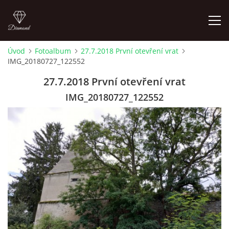
Úvod
Fotoalbum
27.7.2018 První otevření vrat
IMG_20180727_122552
LETNÍ KINO NA HRADĚ 2022
27.7.2018 První otevření vrat
ÚVOD
IMG_20180727_122552
KONTAKT
FOTOALBUM
© 2026 eStránky.cz
|
RSS