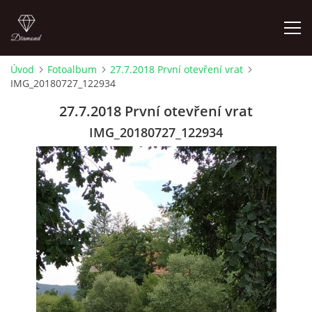
Úvod
Fotoalbum
27.7.2018 První otevření vrat
IMG_20180727_122934
LETNÍ KINO NA HRADĚ 2022
27.7.2018 První otevření vrat
ÚVOD
IMG_20180727_122934
KONTAKT
FOTOALBUM
© 2026 eStránky.cz
|
RSS