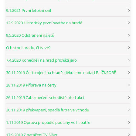
9.1.2021 První letošní sníh
12.9.2020 Historicky první svatba na hradě
9.5.2020 Odstranění náletů
O historii hradu, či tvrze?
7.4.2020 Konečně i na hrad přichází jaro
30.11.2019 Čertí rojení na hradě, děkujeme nadaci BLÍŽKSOBĚ
28.11.2019 Příprava na čerty
26.11.2019 Zabezpečení schodiště před akcí
20.11.2019 překvapení, spadlá futra ve vchodu
1.11.2019 Oprava propadlé podlahy ve II. patře
17.9.2019 Z natáčení TV Šlágr