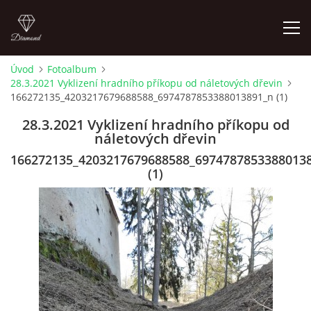
Úvod
Fotoalbum
28.3.2021 Vyklizení hradního příkopu od náletových dřevin
LETNÍ KINO NA HRADĚ 2022
166272135_4203217679688588_6974787853388013891_n (1)
28.3.2021 Vyklizení hradního příkopu od
ÚVOD
náletových dřevin
166272135_4203217679688588_6974787853388013
KONTAKT
(1)
FOTOALBUM
© 2026 eStránky.cz
|
RSS