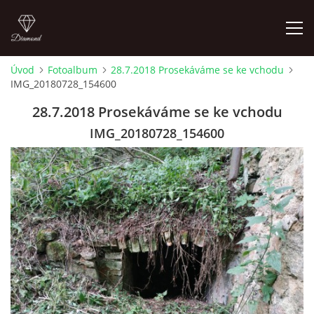
Úvod
Fotoalbum
28.7.2018 Prosekáváme se ke vchodu
IMG_20180728_154600
LETNÍ KINO NA HRADĚ 2022
28.7.2018 Prosekáváme se ke vchodu
ÚVOD
IMG_20180728_154600
KONTAKT
FOTOALBUM
© 2026 eStránky.cz
|
RSS