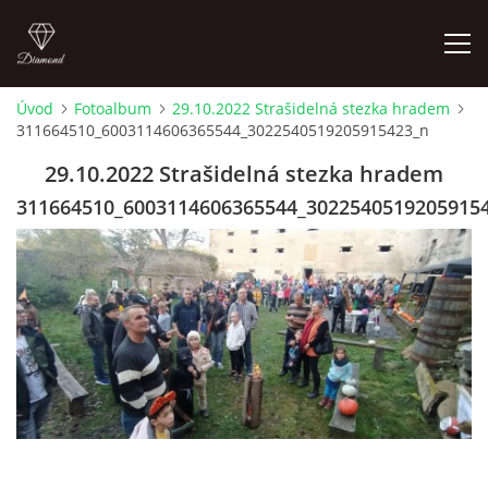
Úvod
Fotoalbum
29.10.2022 Strašidelná stezka hradem
311664510_6003114606365544_3022540519205915423_n
LETNÍ KINO NA HRADĚ 2022
29.10.2022 Strašidelná stezka hradem
ÚVOD
311664510_6003114606365544_3022540519205915
KONTAKT
FOTOALBUM
© 2026 eStránky.cz
|
RSS