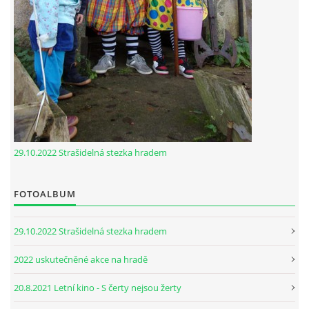
29.10.2022 Strašidelná stezka hradem
FOTOALBUM
29.10.2022 Strašidelná stezka hradem
2022 uskutečněné akce na hradě
20.8.2021 Letní kino - S čerty nejsou žerty