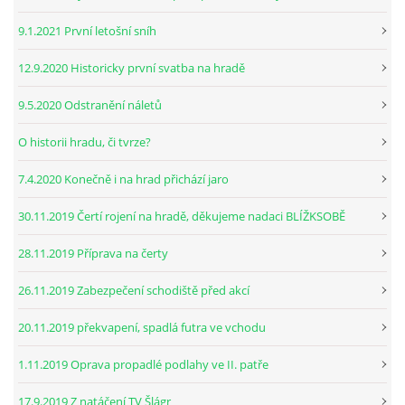
9.1.2021 První letošní sníh
12.9.2020 Historicky první svatba na hradě
9.5.2020 Odstranění náletů
O historii hradu, či tvrze?
7.4.2020 Konečně i na hrad přichází jaro
30.11.2019 Čertí rojení na hradě, děkujeme nadaci BLÍŽKSOBĚ
28.11.2019 Příprava na čerty
26.11.2019 Zabezpečení schodiště před akcí
20.11.2019 překvapení, spadlá futra ve vchodu
1.11.2019 Oprava propadlé podlahy ve II. patře
17.9.2019 Z natáčení TV Šlágr