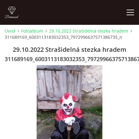
Úvod
Fotoalbum
29.10.2022 Strašidelná stezka hradem
311689169_6003113183032353_7972996637571386735_n
LETNÍ KINO NA HRADĚ 2022
29.10.2022 Strašidelná stezka hradem
ÚVOD
311689169_6003113183032353_7972996637571386
KONTAKT
FOTOALBUM
© 2026 eStránky.cz
|
RSS