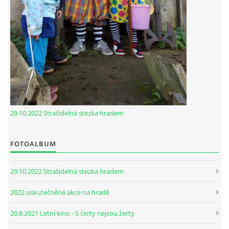
29.10.2022 Strašidelná stezka hradem
FOTOALBUM
29.10.2022 Strašidelná stezka hradem
2022 uskutečněné akce na hradě
20.8.2021 Letní kino - S čerty nejsou žerty