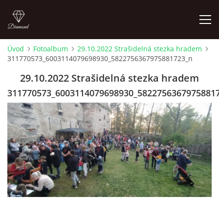
Úvod
Fotoalbum
29.10.2022 Strašidelná stezka hradem
311770573_6003114079698930_5822756367975881723_n
LETNÍ KINO NA HRADĚ 2022
29.10.2022 Strašidelná stezka hradem
ÚVOD
311770573_6003114079698930_5822756367975881
KONTAKT
FOTOALBUM
© 2026 eStránky.cz
|
RSS