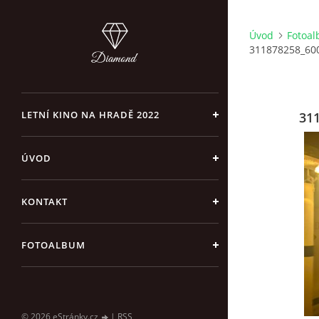
Úvod
Fotoa
311878258_60
LETNÍ KINO NA HRADĚ 2022
31
ÚVOD
KONTAKT
FOTOALBUM
© 2026 eStránky.cz
|
RSS