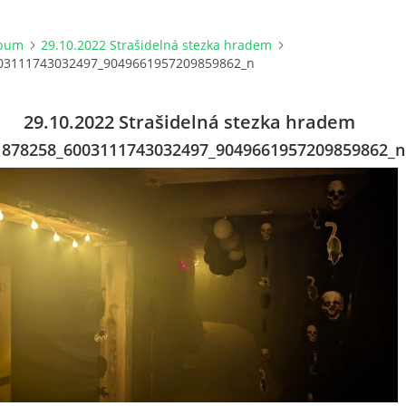
lbum
29.10.2022 Strašidelná stezka hradem
03111743032497_9049661957209859862_n
29.10.2022 Strašidelná stezka hradem
1878258_6003111743032497_9049661957209859862_n