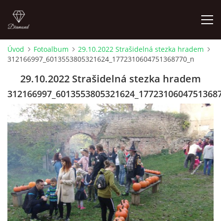
Úvod
Fotoalbum
29.10.2022 Strašidelná stezka hradem
312166997_6013553805321624_1772310604751368770_n
LETNÍ KINO NA HRADĚ 2022
29.10.2022 Strašidelná stezka hradem
ÚVOD
312166997_6013553805321624_1772310604751368
KONTAKT
FOTOALBUM
© 2026 eStránky.cz
|
RSS