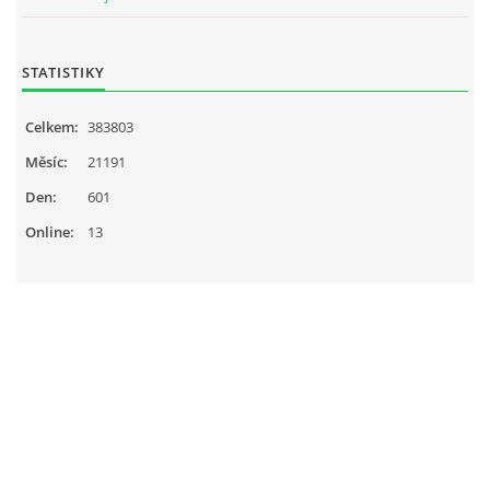
STATISTIKY
Celkem:
383803
Měsíc:
21191
Den:
601
Online:
13