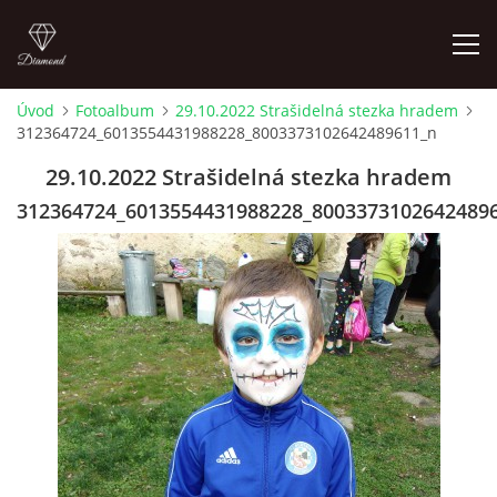
Úvod
Fotoalbum
29.10.2022 Strašidelná stezka hradem
312364724_6013554431988228_8003373102642489611_n
LETNÍ KINO NA HRADĚ 2022
29.10.2022 Strašidelná stezka hradem
ÚVOD
312364724_6013554431988228_8003373102642489
KONTAKT
FOTOALBUM
© 2026 eStránky.cz
|
RSS