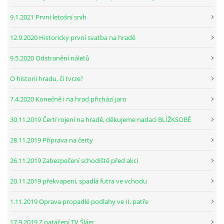
9.1.2021 První letošní sníh
12.9.2020 Historicky první svatba na hradě
9.5.2020 Odstranění náletů
O historii hradu, či tvrze?
7.4.2020 Konečně i na hrad přichází jaro
30.11.2019 Čertí rojení na hradě, děkujeme nadaci BLÍŽKSOBĚ
28.11.2019 Příprava na čerty
26.11.2019 Zabezpečení schodiště před akcí
20.11.2019 překvapení, spadlá futra ve vchodu
1.11.2019 Oprava propadlé podlahy ve II. patře
17.9.2019 Z natáčení TV Šlágr