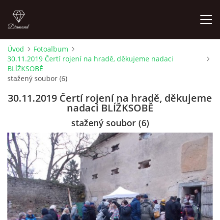
Úvod
Fotoalbum
30.11.2019 Čertí rojení na hradě, děkujeme nadaci
LETNÍ KINO NA HRADĚ 2022
BLÍŽKSOBĚ
stažený soubor (6)
ÚVOD
30.11.2019 Čertí rojení na hradě, děkujeme
nadaci BLÍŽKSOBĚ
KONTAKT
stažený soubor (6)
FOTOALBUM
© 2026 eStránky.cz
|
RSS