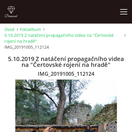
Úvod
Fotoalbum
5.10.2019 Z natáčení propagačního videa na "Čertovské
LETNÍ KINO NA HRADĚ 2022
rojení na hradě"
IMG_20191005_112124
ÚVOD
5.10.2019 Z natáčení propagačního videa
na "Čertovské rojení na hradě"
KONTAKT
IMG_20191005_112124
FOTOALBUM
© 2026 eStránky.cz
|
RSS