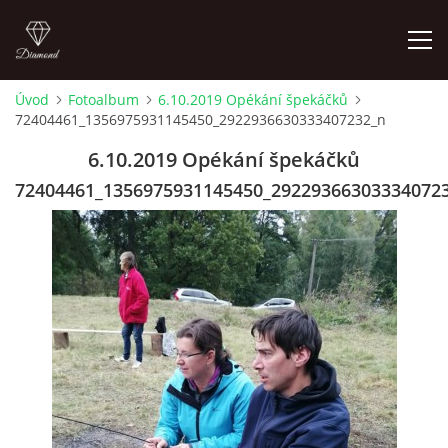
Úvod
Fotoalbum
6.10.2019 Opékání špekáčků
72404461_1356975931145450_2922936630333407232_n
LETNÍ KINO NA HRADĚ 2022
6.10.2019 Opékání špekáčků
ÚVOD
72404461_1356975931145450_29229366303334072
KONTAKT
FOTOALBUM
© 2026 eStránky.cz
|
RSS