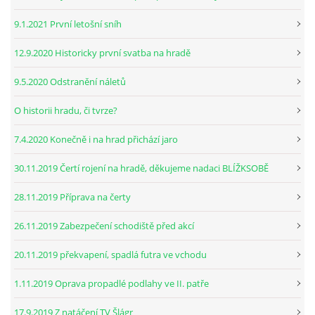
9.1.2021 První letošní sníh
12.9.2020 Historicky první svatba na hradě
9.5.2020 Odstranění náletů
O historii hradu, či tvrze?
7.4.2020 Konečně i na hrad přichází jaro
30.11.2019 Čertí rojení na hradě, děkujeme nadaci BLÍŽKSOBĚ
28.11.2019 Příprava na čerty
26.11.2019 Zabezpečení schodiště před akcí
20.11.2019 překvapení, spadlá futra ve vchodu
1.11.2019 Oprava propadlé podlahy ve II. patře
17.9.2019 Z natáčení TV Šlágr