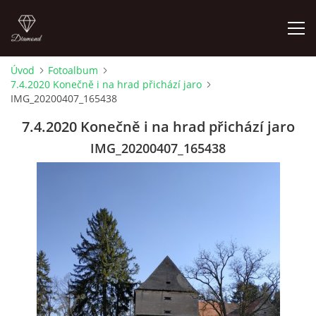
Úvod
Fotoalbum
7.4.2020 Konečně i na hrad přichází jaro
LETNÍ KINO NA HRADĚ 2022
IMG_20200407_165438
7.4.2020 Konečně i na hrad přichází jaro
ÚVOD
IMG_20200407_165438
KONTAKT
FOTOALBUM
© 2026 eStránky.cz
|
RSS