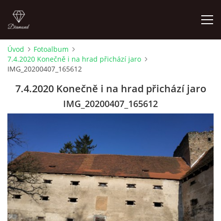
Úvod
Fotoalbum
7.4.2020 Konečně i na hrad přichází jaro
LETNÍ KINO NA HRADĚ 2022
IMG_20200407_165612
7.4.2020 Konečně i na hrad přichází jaro
ÚVOD
IMG_20200407_165612
KONTAKT
FOTOALBUM
© 2026 eStránky.cz
|
RSS