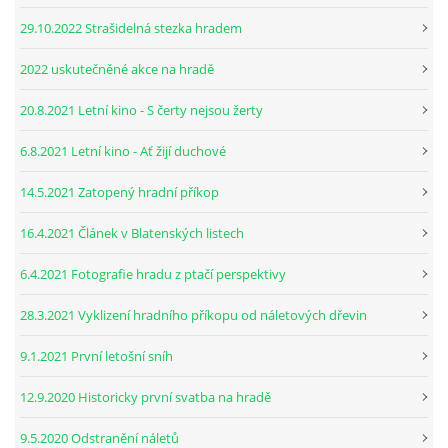
29.10.2022 Strašidelná stezka hradem
2022 uskutečněné akce na hradě
20.8.2021 Letní kino - S čerty nejsou žerty
6.8.2021 Letní kino - Ať žijí duchové
14.5.2021 Zatopený hradní příkop
16.4.2021 Článek v Blatenských listech
6.4.2021 Fotografie hradu z ptačí perspektivy
28.3.2021 Vyklizení hradního příkopu od náletových dřevin
9.1.2021 První letošní sníh
12.9.2020 Historicky první svatba na hradě
9.5.2020 Odstranění náletů