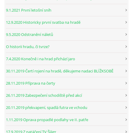
9.1.2021 První letošní sníh
12.9.2020 Historicky první svatba na hradě
9.5.2020 Odstranění náletů
O historii hradu, či tvrze?
7.4.2020 Konečně i na hrad přichází jaro
30.11.2019 Čertí rojení na hradě, děkujeme nadaci BLÍŽKSOBĚ
28.11.2019 Příprava na čerty
26.11.2019 Zabezpečení schodiště před akcí
20.11.2019 překvapení, spadlá futra ve vchodu
1.11.2019 Oprava propadlé podlahy ve II. patře
17.9.2019 Z natáčení TV Šlágr