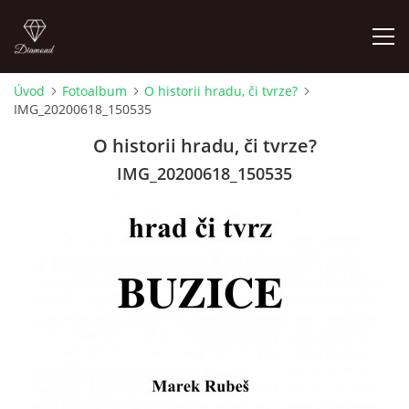
Úvod
Fotoalbum
O historii hradu, či tvrze?
IMG_20200618_150535
LETNÍ KINO NA HRADĚ 2022
O historii hradu, či tvrze?
ÚVOD
IMG_20200618_150535
KONTAKT
FOTOALBUM
© 2026 eStránky.cz
|
RSS