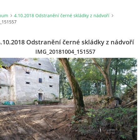
lbum
4.10.2018 Odstranění černé skládky z nádvoří
_151557
.10.2018 Odstranění černé skládky z nádvoří
IMG_20181004_151557