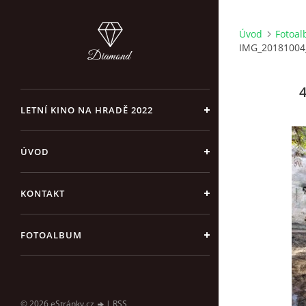
Úvod
Fotoa
IMG_20181004
4
LETNÍ KINO NA HRADĚ 2022
ÚVOD
KONTAKT
FOTOALBUM
© 2026 eStránky.cz
|
RSS