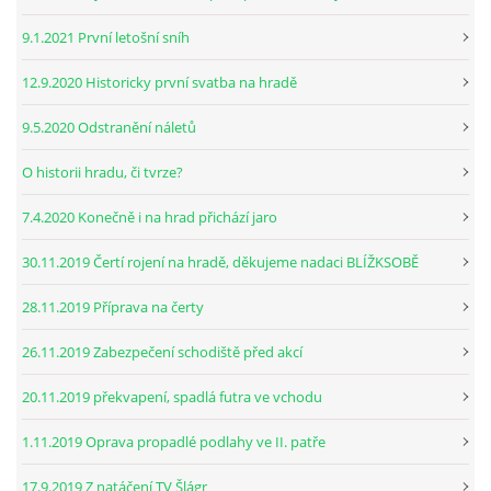
9.1.2021 První letošní sníh
12.9.2020 Historicky první svatba na hradě
9.5.2020 Odstranění náletů
O historii hradu, či tvrze?
7.4.2020 Konečně i na hrad přichází jaro
30.11.2019 Čertí rojení na hradě, děkujeme nadaci BLÍŽKSOBĚ
28.11.2019 Příprava na čerty
26.11.2019 Zabezpečení schodiště před akcí
20.11.2019 překvapení, spadlá futra ve vchodu
1.11.2019 Oprava propadlé podlahy ve II. patře
17.9.2019 Z natáčení TV Šlágr