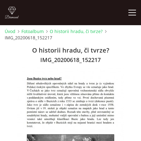
Úvod
Fotoalbum
O historii hradu, či tvrze?
IMG_20200618_152217
LETNÍ KINO NA HRADĚ 2022
O historii hradu, či tvrze?
ÚVOD
IMG_20200618_152217
KONTAKT
FOTOALBUM
© 2026 eStránky.cz
|
RSS